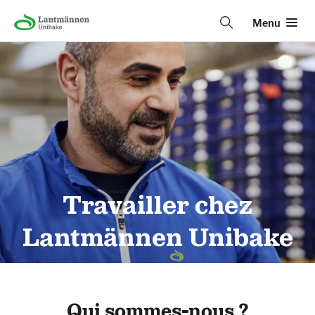
Menu
Travailler chez
Lantmännen Unibake
Qui sommes-nous ?