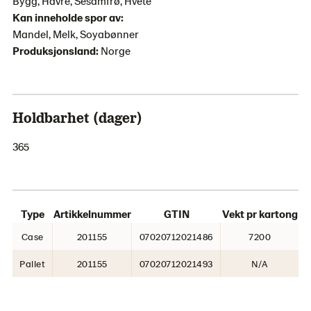
Bygg, Havre, Sesamfrø, Hvete
Kan inneholde spor av:
Mandel, Melk, Soyabønner
Produksjonsland:
Norge
Holdbarhet (dager)
365
Type
Artikkelnummer
GTIN
Vekt pr kartong
Case
201155
07020712021486
7200
Pallet
201155
07020712021493
N/A