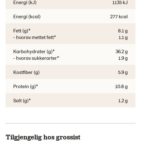
Energi (kJ)
1135 kJ
Energi (kcal)
277 kcal
Fett (g)*
8.1 g
- hvorav mettet fett*
1.1 g
Karbohydrater (g)*
36.2 g
- hvorav sukkerarter*
1.9 g
Kostfiber (g)
5.9 g
Protein (g)*
10.8 g
Salt (g)*
1.2 g
Tilgjengelig hos grossist