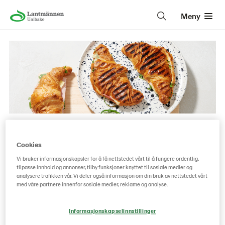
Meny
Toastet croissant med ost
Cookies
og skinke
Vi bruker informasjonskapsler for å få nettstedet vårt til å fungere ordentlig,
tilpasse innhold og annonser, tilby funksjoner knyttet til sosiale medier og
analysere trafikken vår. Vi deler også informasjon om din bruk av nettstedet vårt
Restemat
med våre partnere innenfor sosiale medier, reklame og analyse.
Har du croissanter til overs fra dagen før?
Informasjonskapselinnstillinger
Croissant kan fint varmes i toastjern. Fyll den med