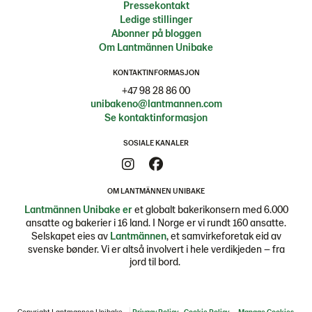
Pressekontakt
Ledige stillinger
Abonner på bloggen
Om Lantmännen Unibake
KONTAKTINFORMASJON
+47 98 28 86 00
unibakeno@lantmannen.com
Se kontaktinformasjon
SOSIALE KANALER
OM LANTMÄNNEN UNIBAKE
Lantmännen Unibake er
et globalt bakerikonsern med 6.000
ansatte og bakerier i 16 land. I Norge er vi rundt 160 ansatte.
Selskapet eies av
Lantmännen
, et samvirkeforetak eid av
svenske bønder. Vi er altså involvert i hele verdikjeden – fra
jord til bord.
Copyright Lantmannen Unibake
Privacy Policy
Cookie Policy
Manage Cookies