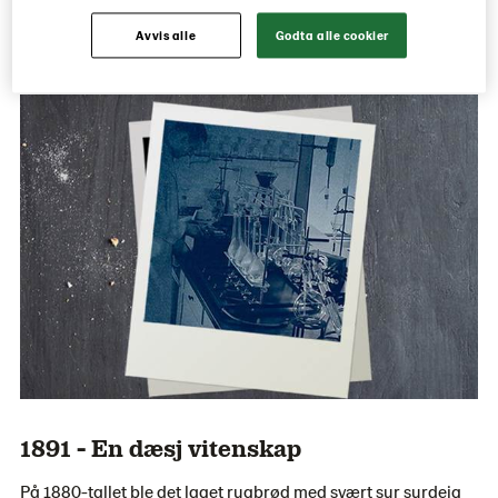
Schulstads Bakerier». Likevel ville det ta en satsing inn i
Avvis alle
Godta alle cookier
vitenskapens verden for å bryte selskapets tørre trolldom.
1891 - En dæsj vitenskap
På 1880-tallet ble det laget rugbrød med svært sur surdeig