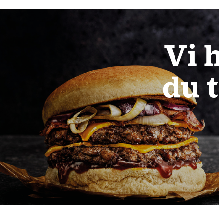
Vi 
du t