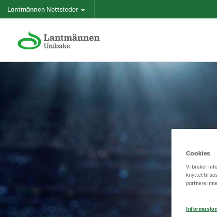
Lantmännen Nettsteder
Cookies
Vi bruker inf
knyttet til s
partnere inne
Informasjon