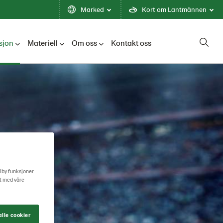
Marked
Kort om Lantmännen
sjon
Materiell
Om oss
Kontakt oss
ilby funksjoner
rt med våre
lle cookier