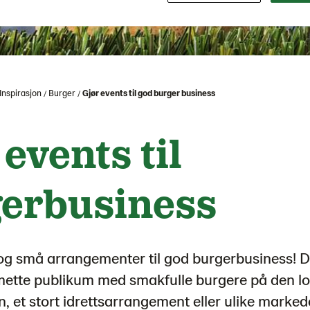
Inspirasjon
Burger
Gjør events til god burger business
 events til
erbusiness
 og små arrangementer til god burgerbusiness! D
ette publikum med smakfulle burgere på den lo
n, et stort idrettsarrangement eller ulike marked