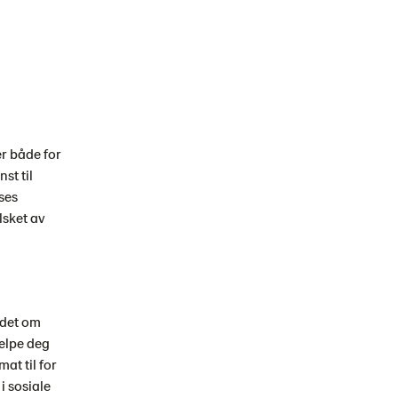
er både for
st til
ses
lsket av
ådet om
elpe deg
at til for
i sosiale