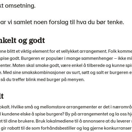
kt omsetning.
r vi samlet noen forslag til hva du bør tenke.
nkelt og godt
ene blitt et viktig element for et vellykket arrangement. Folk komm
 spise godt. Burgeren er populær i mange sammenhenger – ikke min
ter. Maten skal smake godt, være enkel å tilberede og kunne spi
. Med sine smakskombinasjoner av surt, søtt og salt er burgeren e
 så du treffer blink med burger på menyen.
lt
lokalt. Hvilke små og mellomstore arrangementer er det i næromr
 kundene elske å spise burgere? By på arrangementet og la oss hj
t til dine brukere. Bruk lokalmediene til å annonsere at du leverer m
gir rabatt til de som forhåndsbestiller og lag gjerne konkurranser 