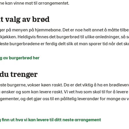
e kan vinne mat til arrangementet.
t valg av brød
rger på menyen på hjemmebane. Det er noe helt annet å måtte tilb
 kjøkken. Heldigvis finnes det burgerbrød til ulike anledninger, så s
fleste burgerbrødene er ferdig delt slik at man sparer tid når det ska
lg av burgerbrød her
 du trenger
ste burgerne, vokser køen raskt. Da er det viktig å ha en brødlev
ønsker og som kan levere raskt. Vi vet hva som skal til for å levere 
ementer, og det gjør oss til en pålitelig leverandør for mange av 
finn ut hva vi kan levere til ditt neste arrangement