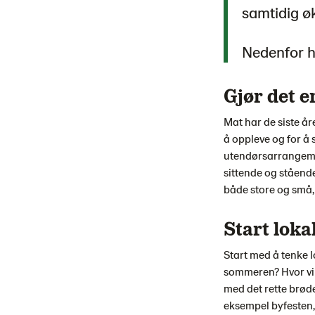
samtidig ø
Nedenfor ha
Gjør det e
Mat har de siste år
å oppleve og for å
utendørsarrangemen
sittende og stående
både store og små,
Start loka
Start med å tenke 
sommeren? Hvor vil
med det rette brøde
eksempel byfesten, 