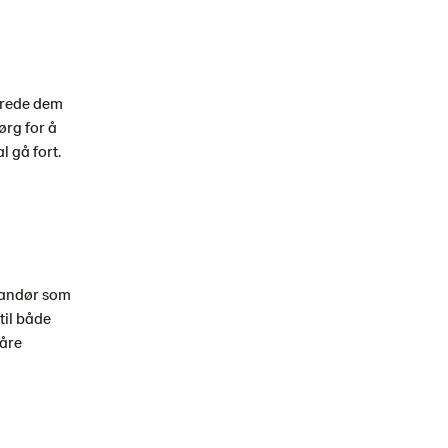
erede dem
ørg for å
l gå fort.
erandør som
til både
våre