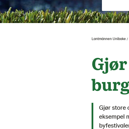
Lantmännen Unibake
Gjør
burg
Gjør store
eksempel m
byfestivale