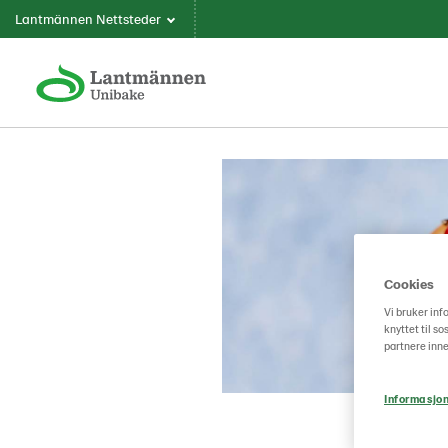
Lantmännen Nettsteder
Cookies
Vi bruker inf
knyttet til s
partnere inne
Informasjon