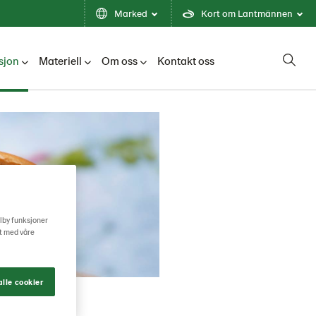
Marked
Kort om Lantmännen
sjon
Materiell
Om oss
Kontakt oss
ilby funksjoner
rt med våre
lle cookier