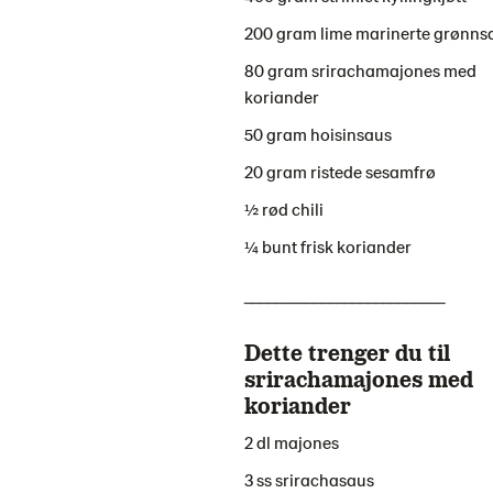
200 gram lime marinerte grønns
80 gram srirachamajones med
koriander
50 gram hoisinsaus
20 gram ristede sesamfrø
½ rød chili
¼ bunt frisk koriander
__________________________
Dette trenger du til
srirachamajones med
koriander
2 dl majones
3 ss srirachasaus