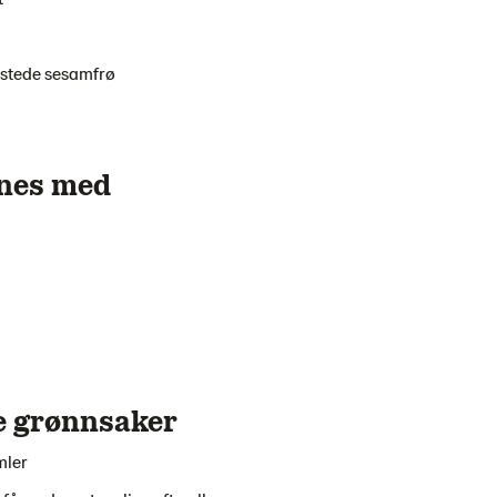
istede sesamfrø
nes med
te grønnsaker
mler