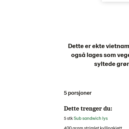
Dette er ekte vietna
også lages som veget
syltede grøn
5 porsjoner
Dette trenger du:
5 stk
Sub sandwich lys
400 gram strimlet kyllingkjøtt