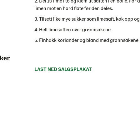
Del 10 lime i to og klem ut saften i en bolle. For 
limen mot en hard flate før den deles.
Tilsett like mye sukker som limesaft, kok opp og
Hell limesaften over grønnsakene
Finhakk koriander og bland med grønnsakene
ker
LAST NED SALGSPLAKAT