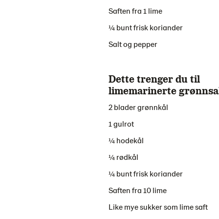
Saften fra 1 lime
¼ bunt frisk koriander
Salt og pepper
Dette trenger du til
limemarinerte grønnsa
2 blader grønnkål
1 gulrot
¼ hodekål
¼ rødkål
¼ bunt frisk koriander
Saften fra 10 lime
Like mye sukker som lime saft