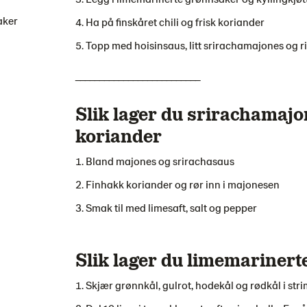
aker
Ha på finskåret chili og frisk koriander
Topp med hoisinsaus, litt srirachamajones og r
__________________________
Slik lager du
srirachamajo
koriander
Bland majones og srirachasaus
Finhakk koriander og rør inn i majonesen
Smak til med limesaft, salt og pepper
Slik lager du limemariner
Skjær grønnkål, gulrot, hodekål og rødkål i stri