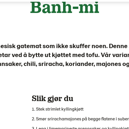
Banh-mi
mesisk gatemat som ikke skuffer noen. Denne
ar ved å bytte ut kjøttet med tofu. Vår variant
nsaker, chili, sriracha, koriander, majones o
Slik gjør du
Stek strimlet kyllingkjøtt
Smør srirachamajones på begge flatene i sube
Legg i limemarinerte grønnsaker og kyllingkjøt