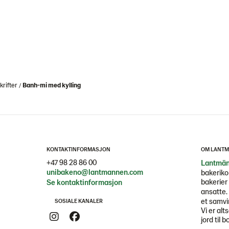
rifter
Banh-mi med kylling
KONTAKTINFORMASJON
OM LANTM
+47 98 28 86 00
Lantmän
unibakeno@lantmannen.com
bakeriko
bakerier 
Se kontaktinformasjon
ansatte.
et samvi
SOSIALE KANALER
Vi er alt
jord til b