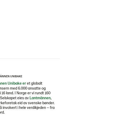
ÄNNEN UNIBAKE
nen Unibake er
et globalt
nsern med 6.000 ansatte og
i 16 land. I Norge er vi rundt 160
 Selskapet eies av
Lantmännen
,
rkeforetak eid av svenske bønder.
så involvert i hele verdikjeden – fra
ord.