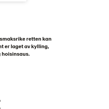
 smaksrike retten kan
 er laget av kylling,
g hoisinsaus.
n
t