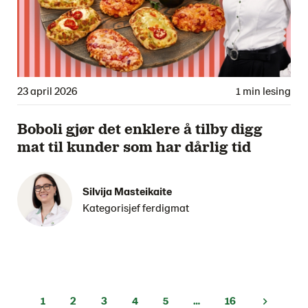
23 april 2026
1 min lesing
Boboli gjør det enklere å tilby digg
mat til kunder som har dårlig tid
Silvija Masteikaite
Kategorisjef ferdigmat
1
2
3
4
5
…
16