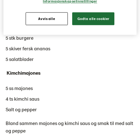
Informasjonskapselinnstillinger
(5 porsjoner)
Avvis alle
Godta alle cookier
5 stk hamburgerbrød Buffalo
5 stk burgere
5 skiver fersk ananas
5 salatblader
Kimchimajones
5 ss majones
4 ts kimchi saus
Salt og pepper
Bland sammen majones og kimchi saus og smak til med salt
og peppe