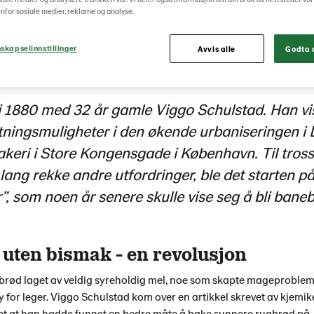
nfor sosiale medier, reklame og analyse.
Vår historie
skapselinnstillinger
Avvis alle
Godta a
t i 1880 med 32 år gamle Viggo Schulstad. Han v
tningsmuligheter i den økende urbaniseringen i
keri i Store Kongensgade i København. Til tross
ang rekke andre utfordringer, ble det starten p
”, som noen år senere skulle vise seg å bli bane
 uten bismak - en revolusjon
gbrød laget av veldig syreholdig mel, noe som skapte mageproble
 for leger. Viggo Schulstad kom over en artikkel skrevet av kjemik
t at han hadde funnet en bedre måte å bake sunnere rugbrød på.