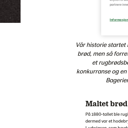
partnere inne
Informasjon
Vår historie starte
brød, men så forre
et rugbrødsba
konkurranse og en l
Bagerier
Maltet brød
På 1880-tallet ble ru
dermed var et hodebry
Ludwigsen, som hevde