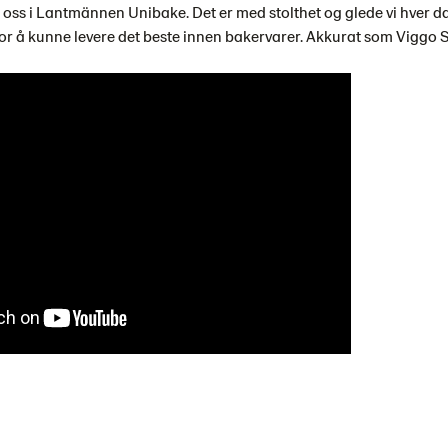
 oss i Lantmännen Unibake. Det er med stolthet og glede vi hver d
for å kunne levere det beste innen bakervarer. Akkurat som Viggo 