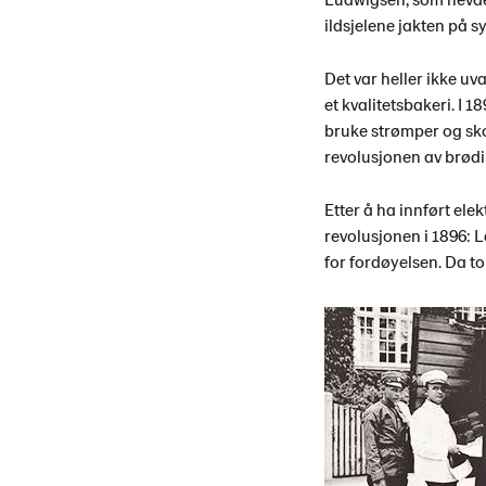
ildsjelene jakten på sy
Det var heller ikke uv
et kvalitetsbakeri. I
bruke strømper og sko.
revolusjonen av brødi
Etter å ha innført elek
revolusjonen i 1896: 
for fordøyelsen. Da t