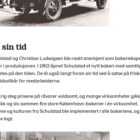
sin tid
stad og Christian Ludwigsen ble raskt anerkjent som bakerieksper
er i produksjonen. I 1902 åpnet Schulstad et nytt bakeri med samtl
s på den tiden. De lå også langt foran sin tid ved å satse på frisk
idsvilkår for medarbeiderne.
rig steg prisene på råvarer voldsomt, og mange virksomheter gik
ikk og slo sammen fire store København-bakerier i én virksomhet.
e og kulturen fra Schulstad ble implementert i alle bakeriene, og
 lagt.