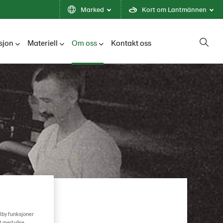
Marked
Kort om Lantmännen
sjon
Materiell
Om oss
Kontakt oss
ilby funksjoner
rt med våre