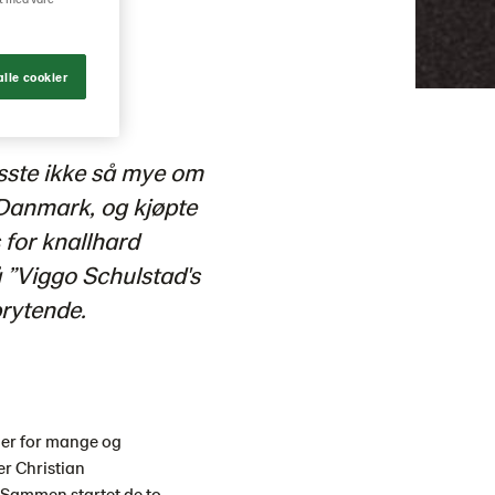
lle cookier
isste ikke så mye om
 Danmark, og kjøpte
 for knallhard
å ”Viggo Schulstad's
brytende.
mer for mange og
er Christian
 Sammen startet de to