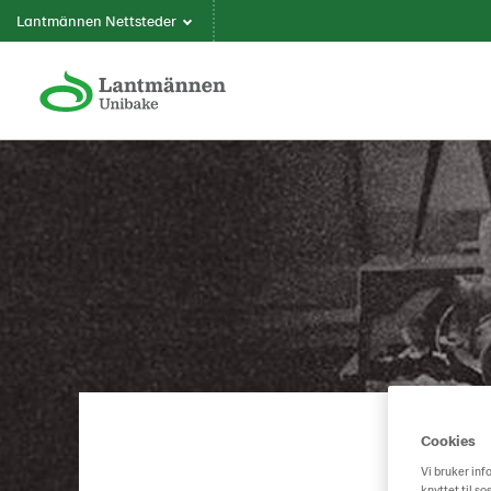
Lantmännen Nettsteder
Cookies
Vi bruker inf
knyttet til s