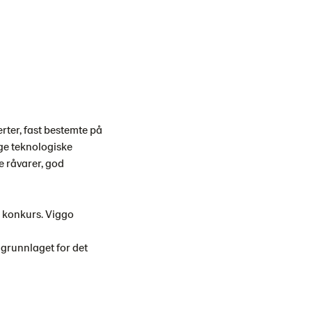
ter, fast bestemte på
ige teknologiske
e råvarer, god
k konkurs. Viggo
 grunnlaget for det