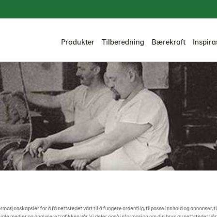
Produkter
Tilberedning
Bærekraft
Inspira
ormasjonskapsler for å få nettstedet vårt til å fungere ordentlig, tilpasse innhold og annonser, t
Lantmännen Unibake
Om oss
Vår historie
osiale medier og analysere trafikken vår. Vi deler også informasjon om din bruk av nettstedet vå