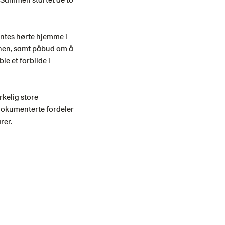
yntes hørte hjemme i
jonen, samt påbud om å
le et forbilde i
rkelig store
dokumenterte fordeler
rer.