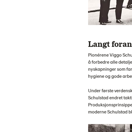
Langt foran 
Pionérene Viggo Schul
å forbedre alle detalj
nyskapninger som fante
hygiene og gode arbe
Under første verdensk
Schulstad endret takt
Produksjonsprinsippen
moderne Schulstad ble