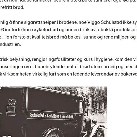
refritt brød.
anlig å finne sigarettsneiper i brødene, noe Viggo Schulstad ikke s
 1893 innførte han røykeforbud og annen bruk av tobakk i produks
 Han forsto at kvalitetsbrød må bakes i sunne og rene miljøer, og b
ndustrien.
trisk belysning, rengjøringsfasiliteter og kurs i hygiene, kom den vi
Lanseringen av et banebrytende maltet brød uten surdeig og med 
ok virksomheten virkelig fart som en ledende leverandør av bakerva