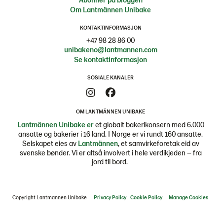
Om Lantmännen Unibake
KONTAKTINFORMASJON
+47 98 28 86 00
unibakeno@lantmannen.com
Se kontaktinformasjon
SOSIALE KANALER
OM LANTMÄNNEN UNIBAKE
Lantmännen Unibake er
et globalt bakerikonsern med 6.000
ansatte og bakerier i 16 land. I Norge er vi rundt 160 ansatte.
Selskapet eies av
Lantmännen
, et samvirkeforetak eid av
svenske bønder. Vi er altså involvert i hele verdikjeden – fra
jord til bord.
Copyright Lantmannen Unibake
Privacy Policy
Cookie Policy
Manage Cookies