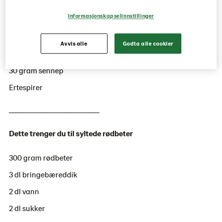
5 skiver
Buffetbrød
Informasjonskapselinnstillinger
200 gram lun chevre
200 gram syltet rødbeter
Avvis alle
Godta alle cookier
100 gram majones
30 gram sennep
Ertespirer
__________________________
Dette trenger du til syltede rødbeter
300 gram rødbeter
3 dl bringebæreddik
2 dl vann
2 dl sukker