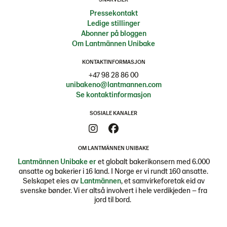
Pressekontakt
Ledige stillinger
Abonner på bloggen
Om Lantmännen Unibake
KONTAKTINFORMASJON
+47 98 28 86 00
unibakeno@lantmannen.com
Se kontaktinformasjon
SOSIALE KANALER
OM LANTMÄNNEN UNIBAKE
Lantmännen Unibake er
et globalt bakerikonsern med 6.000
ansatte og bakerier i 16 land. I Norge er vi rundt 160 ansatte.
Selskapet eies av
Lantmännen
, et samvirkeforetak eid av
svenske bønder. Vi er altså involvert i hele verdikjeden – fra
jord til bord.