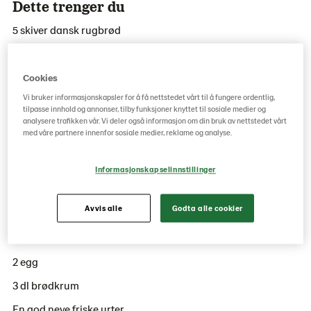
Dette trenger du
5 skiver dansk rugbrød
5 friterte fiskefileter
250 gram agurk salat
Cookies
Vi bruker informasjonskapsler for å få nettstedet vårt til å fungere ordentlig,
100 gram dill- og sitronmajones
tilpasse innhold og annonser, tilby funksjoner knyttet til sosiale medier og
analysere trafikken vår. Vi deler også informasjon om din bruk av nettstedet vårt
Ertespirer og dill
med våre partnere innenfor sosiale medier, reklame og analyse.
__________________________
Informasjonskapselinnstillinger
Dette trenger du til panert fisk
Avvis alle
Godta alle cookier
650 gram fiskefilet av hvit fisk
2 dl mel
2 egg
3 dl brødkrum
En god neve friske urter