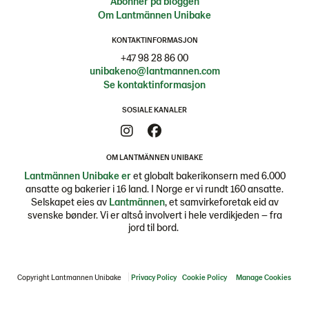
Abonner på bloggen
Om Lantmännen Unibake
KONTAKTINFORMASJON
+47 98 28 86 00
unibakeno@lantmannen.com
Se kontaktinformasjon
SOSIALE KANALER
OM LANTMÄNNEN UNIBAKE
Lantmännen Unibake er
et globalt bakerikonsern med 6.000
ansatte og bakerier i 16 land. I Norge er vi rundt 160 ansatte.
Selskapet eies av
Lantmännen
, et samvirkeforetak eid av
svenske bønder. Vi er altså involvert i hele verdikjeden – fra
jord til bord.
Copyright Lantmannen Unibake
Privacy Policy
Cookie Policy
Manage Cookies