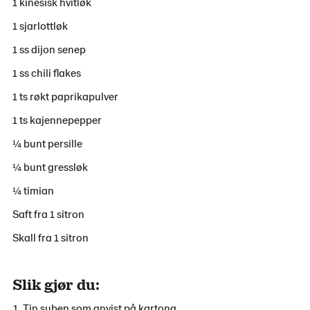
1 kinesisk hvitløk
1 sjarlottløk
1 ss dijon senep
1 ss chili flakes
1 ts røkt paprikapulver
1 ts kajennepepper
¼ bunt persille
¼ bunt gressløk
¼ timian
Saft fra 1 sitron
Skall fra 1 sitron
Slik gjør du:
Tin suben som anvist på kartong