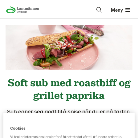
Meny
Soft sub med roastbiff og
grillet paprika
Sub egner seg godt til å spise når du er på farten.
Med den myke skorpen er det en god
tyggemotstand og den smuler ikke.
Cookies
Vi bruker informasjonskapsler for å få nettstedet vårt til å fungere ordentlig,