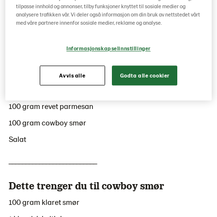
tilpasse innhold og annonser, tilby funksjoner knyttet til sosiale medier og
analysere trafikken vår. Vi deler også informasjon om din bruk av nettstedet vårt
med våre partnere innenfor sosiale medier, reklame og analyse.
Dette trenger du:
Informasjonskapselinnstillinger
5 baguette soft sub grov
15 skiver roastbiff
Avvis alle
Godta alle cookier
3 grillet paprika på glass
100 gram revet parmesan
100 gram cowboy smør
Salat
__________________________
Dette trenger du til cowboy smør
100 gram klaret smør