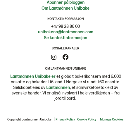
Abonner på bloggen
Om Lantmännen Unibake
KONTAKTINFORMASJON
+47 98 28 86 00
unibakeno@lantmannen.com
Se kontaktinformasjon
SOSIALE KANALER
OM LANTMÄNNEN UNIBAKE
Lantmännen Unibake er
et globalt bakerikonsern med 6.000
ansatte og bakerier i 16 land. I Norge er vi rundt 160 ansatte.
Selskapet eies av
Lantmännen
, et samvirkeforetak eid av
svenske bønder. Vi er altså involvert i hele verdikjeden – fra
jord til bord.
Copyright Lantmannen Unibake
Privacy Policy
Cookie Policy
Manage Cookies