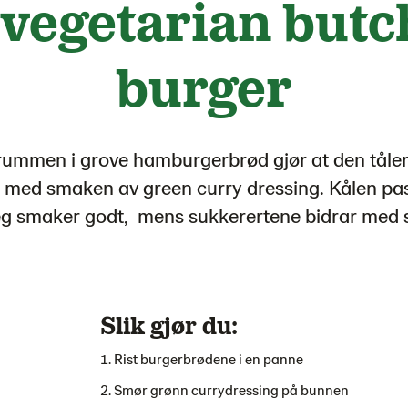
vegetarian butc
burger
rummen i grove hamburgerbrød gjør at den tåle
ck med smaken av green curry dressing. Kålen pass
seg smaker godt, mens sukkerertene bidrar med
Slik gjør du:
Rist burgerbrødene i en panne
Smør grønn currydressing på bunnen