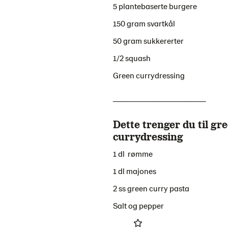
5 plantebaserte burgere
150 gram svartkål
50 gram sukkererter
1/2 squash
Green currydressing
__________________________
Dette trenger du til gr
currydressing
1 dl rømme
1 dl majones
2 ss green curry pasta
Salt og pepper