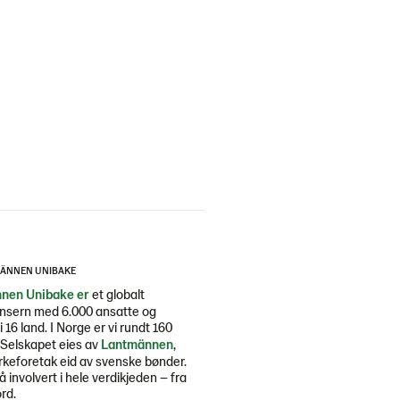
ÄNNEN UNIBAKE
nen Unibake er
et globalt
nsern med 6.000 ansatte og
i 16 land. I Norge er vi rundt 160
 Selskapet eies av
Lantmännen
,
rkeforetak eid av svenske bønder.
så involvert i hele verdikjeden – fra
ord.