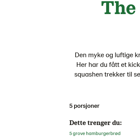
The 
Den myke og luftige k
Her har du fått et ki
squashen trekker til 
5 porsjoner
Dette trenger du:
5 grove hamburgerbrød