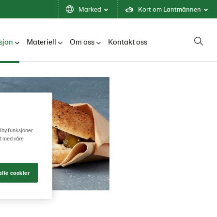
Marked
Kort om Lantmännen
sjon
Materiell
Om oss
Kontakt oss
ilby funksjoner
rt med våre
lle cookier