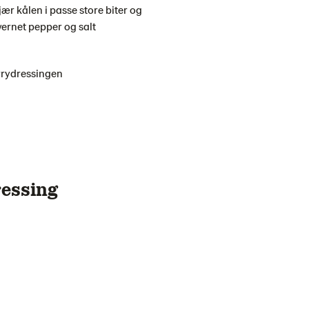
ær kålen i passe store biter og
vernet pepper og salt
rrydressingen
ressing