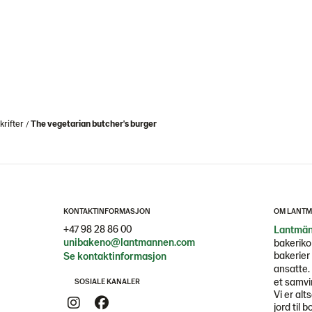
rifter
The vegetarian butcher's burger
KONTAKTINFORMASJON
OM LANTM
+47 98 28 86 00
Lantmän
unibakeno@lantmannen.com
bakeriko
bakerier 
Se kontaktinformasjon
ansatte.
et samvi
SOSIALE KANALER
Vi er alt
jord til b