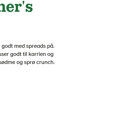
her's
r godt med spreads på.
er godt til karrien og
 sødme og sprø crunch.