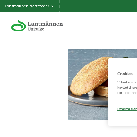
Lantmännen Nettsteder
Cookies
Vi bruker inf
knyttet til s
partnere inne
Informasjon