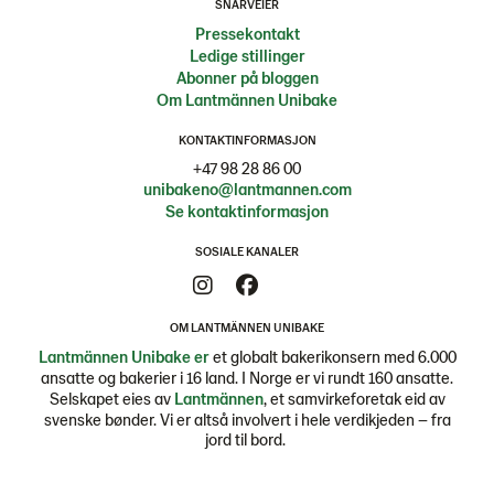
SNARVEIER
Pressekontakt
Ledige stillinger
Abonner på bloggen
Om Lantmännen Unibake
KONTAKTINFORMASJON
+47 98 28 86 00
unibakeno@lantmannen.com
Se kontaktinformasjon
SOSIALE KANALER
OM LANTMÄNNEN UNIBAKE
Lantmännen Unibake er
et globalt bakerikonsern med 6.000
ansatte og bakerier i 16 land. I Norge er vi rundt 160 ansatte.
Selskapet eies av
Lantmännen
, et samvirkeforetak eid av
svenske bønder. Vi er altså involvert i hele verdikjeden – fra
jord til bord.