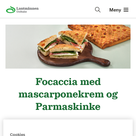
Meny
Focaccia med
mascarponekrem og
Parmaskinke
Deilig påsmurt focaccia med pisket
mascarponekre, parmaskinke og pistasjpesto.
Cookies