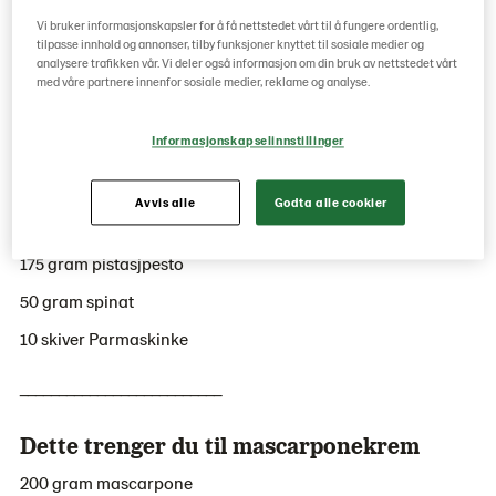
Vi bruker informasjonskapsler for å få nettstedet vårt til å fungere ordentlig,
tilpasse innhold og annonser, tilby funksjoner knyttet til sosiale medier og
analysere trafikken vår. Vi deler også informasjon om din bruk av nettstedet vårt
med våre partnere innenfor sosiale medier, reklame og analyse.
5 porsjoner
Informasjonskapselinnstillinger
Dette trenger du
1 stk focaccia med cherrytomat
Avvis alle
Godta alle cookier
300 gram mascarponekrem
175 gram pistasjpesto
50 gram spinat
10 skiver Parmaskinke
__________________________
Dette trenger du til mascarponekrem
200 gram mascarpone