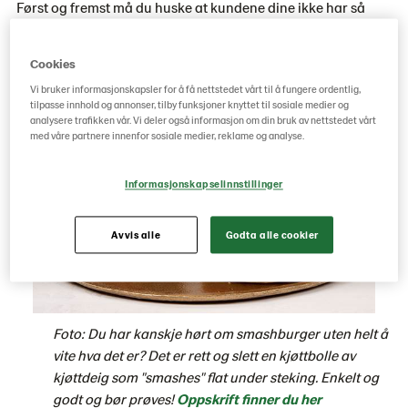
Først og fremst må du huske at kundene dine ikke har så
god tid midt på dagen. Mange skal tilbake på jobb, så sørg
for at det er enkelt å velge og bestillingen går fort.
Cookies
Vi bruker informasjonskapsler for å få nettstedet vårt til å fungere ordentlig,
tilpasse innhold og annonser, tilby funksjoner knyttet til sosiale medier og
analysere trafikken vår. Vi deler også informasjon om din bruk av nettstedet vårt
med våre partnere innenfor sosiale medier, reklame og analyse.
Informasjonskapselinnstillinger
Avvis alle
Godta alle cookier
Foto: Du har kanskje hørt om smashburger uten helt å
vite hva det er? Det er rett og slett en kjøttbolle av
kjøttdeig som "smashes" flat under steking. Enkelt og
godt og bør prøves!
Oppskrift finner du her