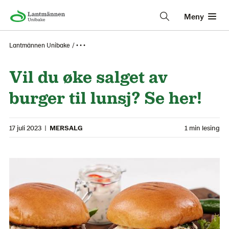
Meny
Lantmännen Unibake
• • •
Vil du øke salget av
burger til lunsj? Se her!
17 juli 2023
|
MERSALG
1 min lesing