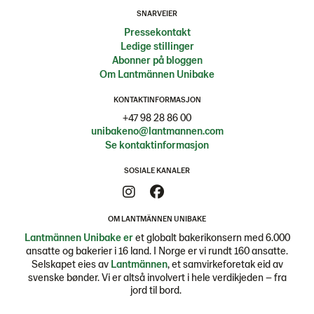
SNARVEIER
Pressekontakt
Ledige stillinger
Abonner på bloggen
Om Lantmännen Unibake
KONTAKTINFORMASJON
+47 98 28 86 00
unibakeno@lantmannen.com
Se kontaktinformasjon
SOSIALE KANALER
OM LANTMÄNNEN UNIBAKE
Lantmännen Unibake er
et globalt bakerikonsern med 6.000
ansatte og bakerier i 16 land. I Norge er vi rundt 160 ansatte.
Selskapet eies av
Lantmännen
, et samvirkeforetak eid av
svenske bønder. Vi er altså involvert i hele verdikjeden – fra
jord til bord.