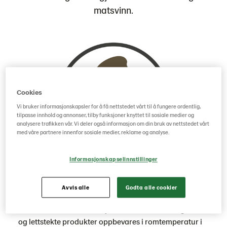
matsvinn.
Cookies
Vi bruker informasjonskapsler for å få nettstedet vårt til å fungere ordentlig,
tilpasse innhold og annonser, tilby funksjoner knyttet til sosiale medier og
analysere trafikken vår. Vi deler også informasjon om din bruk av nettstedet vårt
med våre partnere innenfor sosiale medier, reklame og analyse.
Informasjonskapselinnstillinger
Holder seg i tett plast
Avvis alle
Godta alle cookier
Har man likevel tint for mye varer, kan alle ferdigstekte
og lettstekte produkter oppbevares i romtemperatur i