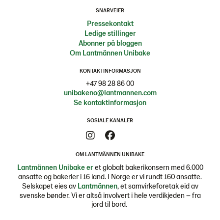
SNARVEIER
Pressekontakt
Ledige stillinger
Abonner på bloggen
Om Lantmännen Unibake
KONTAKTINFORMASJON
+47 98 28 86 00
unibakeno@lantmannen.com
Se kontaktinformasjon
SOSIALE KANALER
OM LANTMÄNNEN UNIBAKE
Lantmännen Unibake er
et globalt bakerikonsern med 6.000
ansatte og bakerier i 16 land. I Norge er vi rundt 160 ansatte.
Selskapet eies av
Lantmännen
, et samvirkeforetak eid av
svenske bønder. Vi er altså involvert i hele verdikjeden – fra
jord til bord.