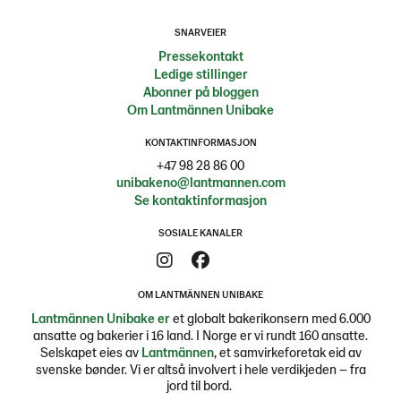
SNARVEIER
Pressekontakt
Ledige stillinger
Abonner på bloggen
Om Lantmännen Unibake
KONTAKTINFORMASJON
+47 98 28 86 00
unibakeno@lantmannen.com
Se kontaktinformasjon
SOSIALE KANALER
OM LANTMÄNNEN UNIBAKE
Lantmännen Unibake er
et globalt bakerikonsern med 6.000
ansatte og bakerier i 16 land. I Norge er vi rundt 160 ansatte.
Selskapet eies av
Lantmännen
, et samvirkeforetak eid av
svenske bønder. Vi er altså involvert i hele verdikjeden – fra
jord til bord.