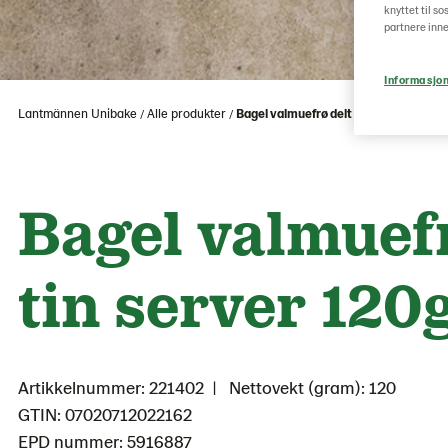
knyttet til s
partnere inne
Informasjon
Lantmännen Unibake
Alle produkter
Bagel valmuefrø delt tin server 120g
Bagel valmuefr
tin server 120
Artikkelnummer: 221402
Nettovekt (gram): 120
GTIN: 07020712022162
EPD nummer: 5916887