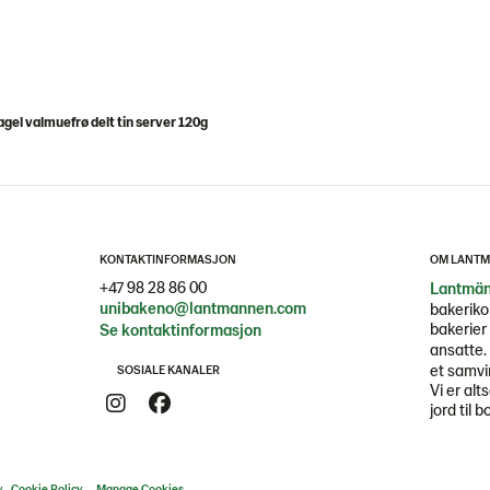
agel valmuefrø delt tin server 120g
KONTAKTINFORMASJON
OM LANTM
+47 98 28 86 00
Lantmän
unibakeno@lantmannen.com
bakeriko
bakerier 
Se kontaktinformasjon
ansatte.
et samvi
SOSIALE KANALER
Vi er alt
jord til b
y
Cookie Policy
Manage Cookies