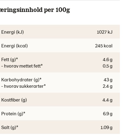
æringsinnhold per 100g
Energi (kJ)
1027 kJ
Energi (kcal)
245 kcal
Fett (g)*
4.6 g
- hvorav mettet fett*
0.5 g
Karbohydrater (g)*
43 g
- hvorav sukkerarter*
2.4 g
Kostfiber (g)
4.4 g
Protein (g)*
6.9 g
Salt (g)*
1.09 g