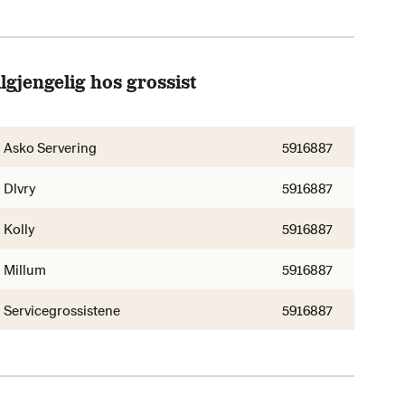
lgjengelig hos grossist
Asko Servering
5916887
Dlvry
5916887
Kolly
5916887
Millum
5916887
Servicegrossistene
5916887