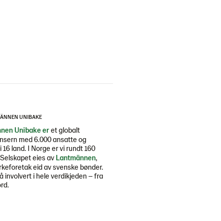
ÄNNEN UNIBAKE
nen Unibake er
et globalt
nsern med 6.000 ansatte og
i 16 land. I Norge er vi rundt 160
 Selskapet eies av
Lantmännen
,
rkeforetak eid av svenske bønder.
så involvert i hele verdikjeden – fra
ord.