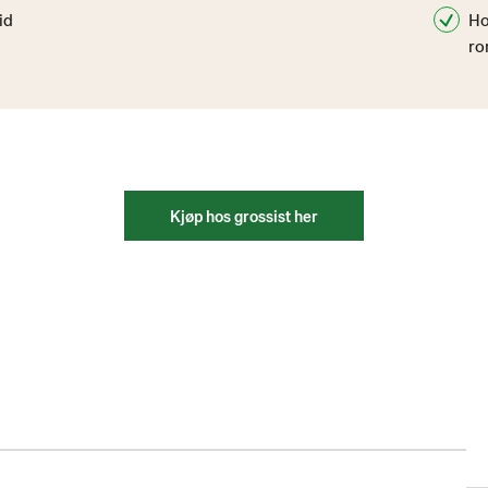
id
Ho
ro
Kjøp hos grossist her