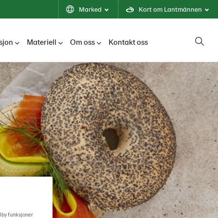
Marked
Kort om Lantmännen
sjon
Materiell
Om oss
Kontakt oss
ilby funksjoner