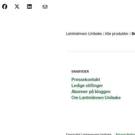
Lantmännen Unibake
Alle produkter
B
SNARVEIER
Pressekontakt
Ledige stillinger
Abonner på bloggen
Om Lantmännen Unibake
Copyright Lantmannen Unibake
Privacy Polic