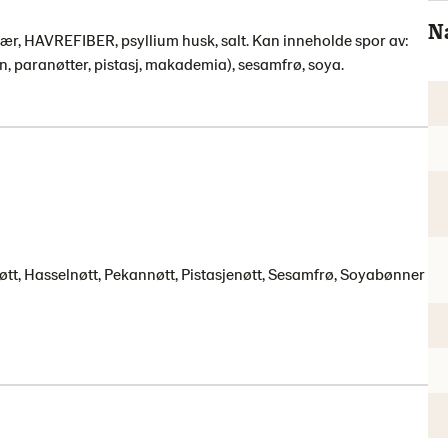
N
ær, HAVREFIBER, psyllium husk, salt. Kan inneholde spor av:
an, paranøtter, pistasj, makademia), sesamfrø, soya.
tt, Hasselnøtt, Pekannøtt, Pistasjenøtt, Sesamfrø, Soyabønner