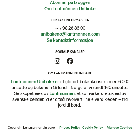
Abonner på bloggen
Om Lantmännen Unibake
KONTAKTINFORMASJON
+47 98 28 86 00
unibakeno@lantmannen.com
Se kontaktinformasjon
SOSIALE KANALER
OM LANTMÄNNEN UNIBAKE
Lantmännen Unibake er
et globalt bakerikonsern med 6.000
ansatte og bakerier i 16 land. I Norge er vi rundt 160 ansatte.
Selskapet eies av
Lantmännen
, et samvirkeforetak eid av
svenske bønder. Vi er altså involvert i hele verdikjeden – fra
jord til bord.
Copyright Lantmannen Unibake
Privacy Policy
Cookie Policy
Manage Cookies