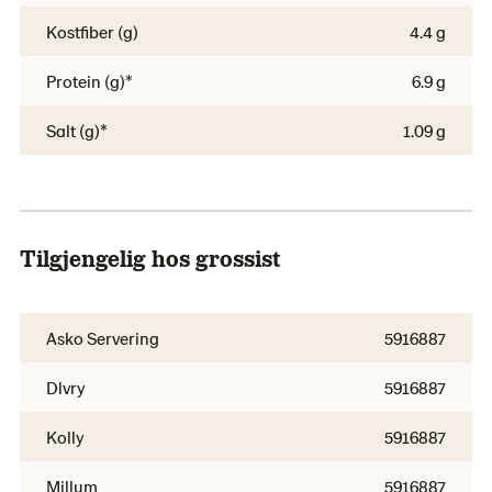
Kostfiber (g)
4.4 g
Protein (g)*
6.9 g
Salt (g)*
1.09 g
Tilgjengelig hos grossist
Asko Servering
5916887
Dlvry
5916887
Kolly
5916887
Millum
5916887