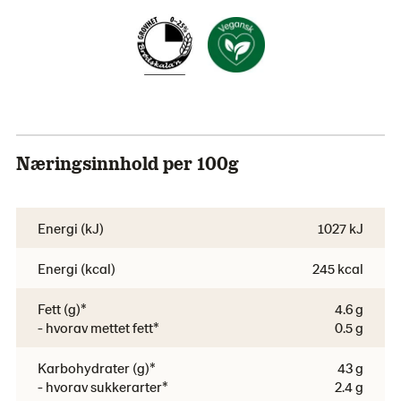
Næringsinnhold per 100g
Energi (kJ)
1027 kJ
Energi (kcal)
245 kcal
Fett (g)*
4.6 g
- hvorav mettet fett*
0.5 g
Karbohydrater (g)*
43 g
- hvorav sukkerarter*
2.4 g