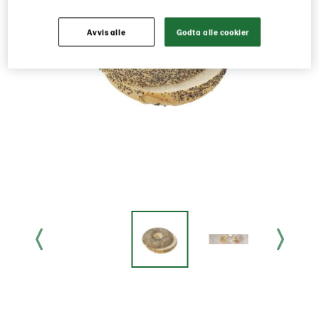
Avvis alle
Godta alle cookier