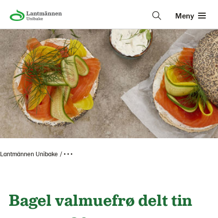
Meny
Lantmännen Unibake
• • •
Bagel valmuefrø delt tin