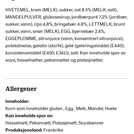
HVETEMEL, krem (MELK), sukker, ost 8.5% (MELK, salt),
MANDELPULVER, glukosesirup, jordbærpuré 7.2% (jordbær,
sukker, vann), rips 4.8%, bringebær 4.8%, LETTMELK, brunt
sukker, vann, smør (MELK), EGG, bjørnebær 2.4%,
EGGEPLOMME, sitronjuice (vann, konsentrert sitronjuice),
potetstivelse, gelatin (storfe), gelé (geleringsmiddel (E440),
konsistensmiddel (E450, E341)), salt. Kan inneholde spor av
soya, hasselnøtter, pekannøtter og pistasjnøtter.
Allergener
Inneholder:
Korn som inneholder gluten , Egg , Melk, Mandel, Hvete
Kan inneholde spor av:
Hasselnøtt, Pekannøtt, Pistasjenøtt, Soyabønner
Produksjonsland:
Frankrike