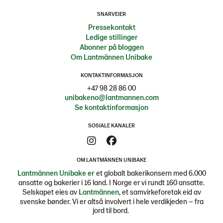
SNARVEIER
Pressekontakt
Ledige stillinger
Abonner på bloggen
Om Lantmännen Unibake
KONTAKTINFORMASJON
+47 98 28 86 00
unibakeno@lantmannen.com
Se kontaktinformasjon
SOSIALE KANALER
OM LANTMÄNNEN UNIBAKE
Lantmännen Unibake er
et globalt bakerikonsern med 6.000
ansatte og bakerier i 16 land. I Norge er vi rundt 160 ansatte.
Selskapet eies av
Lantmännen
, et samvirkeforetak eid av
svenske bønder. Vi er altså involvert i hele verdikjeden – fra
jord til bord.