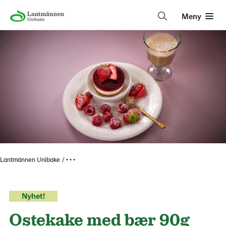
Meny
Lantmännen Unibake
• • •
Nyhet!
Ostekake med bær 90g