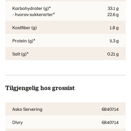
Karbohydrater (g)*
33.1 g
- hvorav sukkerarter*
22.6 g
Kostfiber (g)
1.8 g
Protein (g)*
5.3 g
Salt (g)*
0.21 g
Tilgjengelig hos grossist
Asko Servering
6840714
Dlvry
6840714