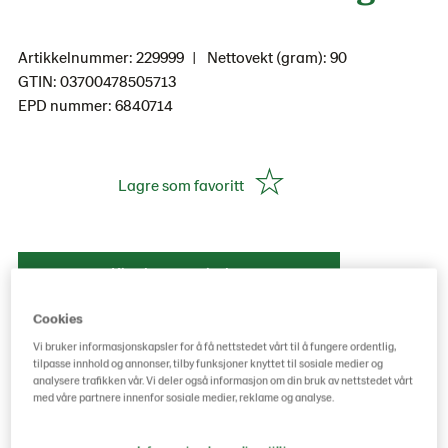
Artikkelnummer: 229999
Nettovekt (gram): 90
GTIN: 03700478505713
EPD nummer: 6840714
Lagre som favoritt
Kjøp hos grossist her
Cookies
Vi bruker informasjonskapsler for å få nettstedet vårt til å fungere ordentlig,
tilpasse innhold og annonser, tilby funksjoner knyttet til sosiale medier og
analysere trafikken vår. Vi deler også informasjon om din bruk av nettstedet vårt
med våre partnere innenfor sosiale medier, reklame og analyse.