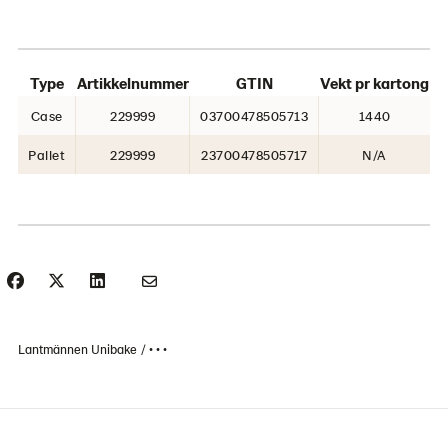
Type
Artikkelnummer
GTIN
Vekt pr kartong
Case
229999
03700478505713
1440
Pallet
229999
23700478505717
N/A
Lantmännen Unibake
• • •