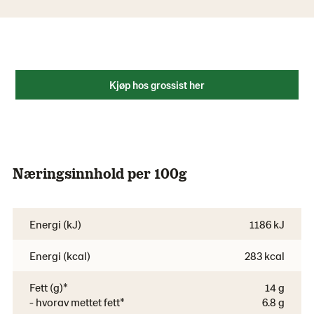
Kjøp hos grossist her
Næringsinnhold per 100g
Energi (kJ)
1186 kJ
Energi (kcal)
283 kcal
Fett (g)*
14 g
- hvorav mettet fett*
6.8 g