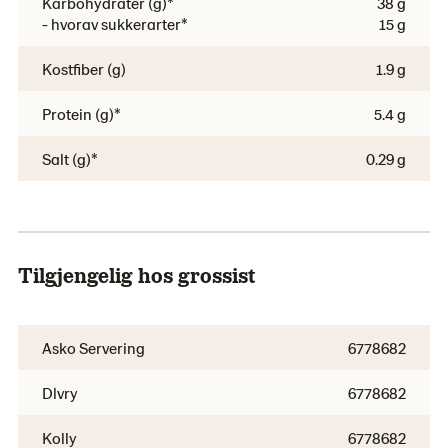
Karbohydrater (g)*
38 g
- hvorav sukkerarter*
15 g
Kostfiber (g)
1.9 g
Protein (g)*
5.4 g
Salt (g)*
0.29 g
Tilgjengelig hos grossist
Asko Servering
6778682
Dlvry
6778682
Kolly
6778682