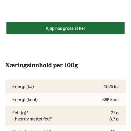
Kjøp hos grossist her
Næringsinnhold per 100g
Energi (kJ)
1525 kJ
Energi (kcal)
365 kcal
Fett (g)*
21 g
- hvorav mettet fett*
8.7 g