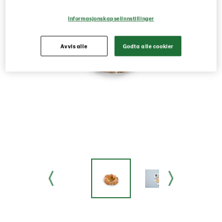
Informasjonskapselinnstillinger
Avvis alle
Godta alle cookier