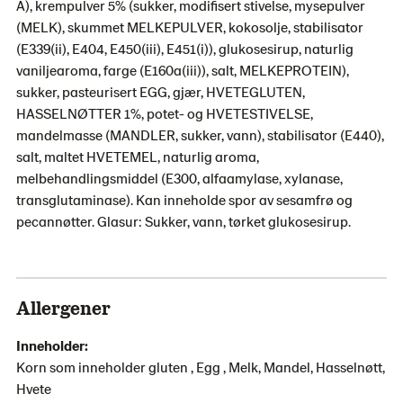
A), krempulver 5% (sukker, modifisert stivelse, mysepulver
(MELK), skummet MELKEPULVER, kokosolje, stabilisator
(E339(ii), E404, E450(iii), E451(i)), glukosesirup, naturlig
vaniljearoma, farge (E160a(iii)), salt, MELKEPROTEIN),
sukker, pasteurisert EGG, gjær, HVETEGLUTEN,
HASSELNØTTER 1%, potet- og HVETESTIVELSE,
mandelmasse (MANDLER, sukker, vann), stabilisator (E440),
salt, maltet HVETEMEL, naturlig aroma,
melbehandlingsmiddel (E300, alfaamylase, xylanase,
transglutaminase). Kan inneholde spor av sesamfrø og
pecannøtter. Glasur: Sukker, vann, tørket glukosesirup.
Allergener
Inneholder:
Korn som inneholder gluten , Egg , Melk, Mandel, Hasselnøtt,
Hvete