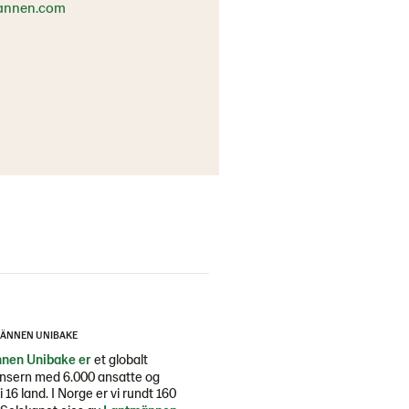
annen.com
ÄNNEN UNIBAKE
nen Unibake er
et globalt
nsern med 6.000 ansatte og
i 16 land. I Norge er vi rundt 160