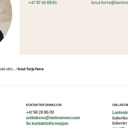
+47 97 55 69 81
knut.forre@lantm
akt vårt...
Knut Terje Førre
KONTAKTINFORMASJON
OM LANTM
+47 98 28 86 00
Lantmän
unibakeno@lantmannen.com
bakeriko
bakerier 
Se kontaktinformasjon