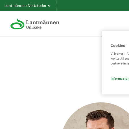
Lantmännen Nettsteder
Cookies
Vi bruker inf
knyttet til s
partnere inne
Informasjon