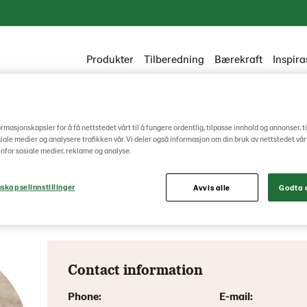
Produkter
Tilberedning
Bærekraft
Inspira
ormasjonskapsler for å få nettstedet vårt til å fungere ordentlig, tilpasse innhold og annonser, t
Knut Terje Førr
osiale medier og analysere trafikken vår. Vi deler også informasjon om din bruk av nettstedet vå
nfor sosiale medier, reklame og analyse.
skapselinnstillinger
Avvis alle
Godta a
Salgssjef
|
Hele landet
Contact information
Phone:
E-mail: