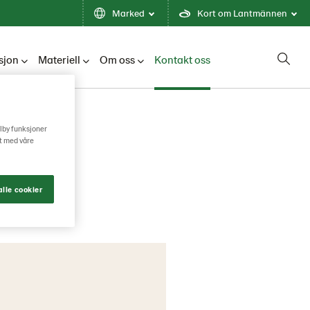
Marked
Kort om Lantmännen
sjon
Materiell
Om oss
Kontakt oss
ilby funksjoner
e
rt med våre
lle cookier