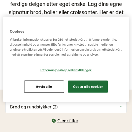
ferdige deigen etter eget ønske. Lag dine egne
signatur brød, boller eller croissanter. Her er det
kun fantasien som stopper deg. Du finner
ferdigdeig både på brød, rundstykker, boller,
Cookies
wienerbakst og smakstilsatte deiger som
Vi bruker informasjonskapsler for å få nettstedet vårt til å fungere ordentlig,
pizzasnurr og pizzabolle. Eller hva med en
tilpasse innhold og annonser, tilby funksjoner knyttet til sosiale medier og
analysere trafikken vår. Vi deler også informasjon om din bruk av nettstedet vårt
croissantsnurr toppet med smaksrik Old
med våre partnere innenfor sosiale medier, reklame og analyse.
Amsterdam ost.
Informasjonskapselinnstillinger
Se våre
bakeguider
for tips
Avvis alle
Godta alle cookier
Brød og rundstykker (2)
Clear filter