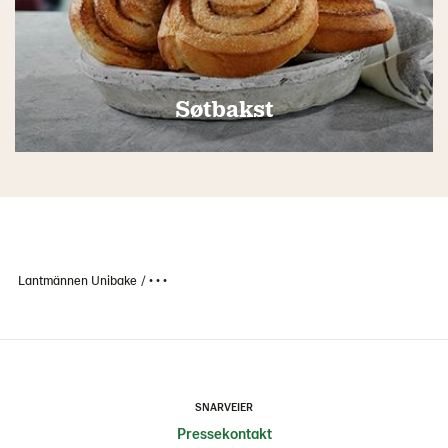
Søtbakst
Lantmännen Unibake
• • •
SNARVEIER
Pressekontakt