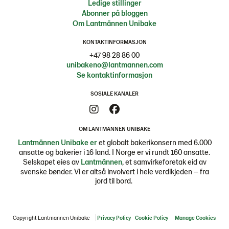
Ledige stillinger
Abonner på bloggen
Om Lantmännen Unibake
KONTAKTINFORMASJON
+47 98 28 86 00
unibakeno@lantmannen.com
Se kontaktinformasjon
SOSIALE KANALER
OM LANTMÄNNEN UNIBAKE
Lantmännen Unibake er
et globalt bakerikonsern med 6.000
ansatte og bakerier i 16 land. I Norge er vi rundt 160 ansatte.
Selskapet eies av
Lantmännen
, et samvirkeforetak eid av
svenske bønder. Vi er altså involvert i hele verdikjeden – fra
jord til bord.
Copyright Lantmannen Unibake
Privacy Policy
Cookie Policy
Manage Cookies