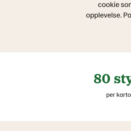
cookie som
opplevelse. Pa
80 st
per kart