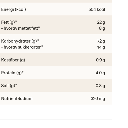
Energi (kcal)
504 kcal
Fett (g)*
22 g
- hvorav mettet fett*
8 g
Karbohydrater (g)*
72 g
- hvorav sukkerarter*
44 g
Kostfiber (g)
0.9 g
Protein (g)*
4.0 g
Salt (g)*
0.8 g
NutrientSodium
320 mg