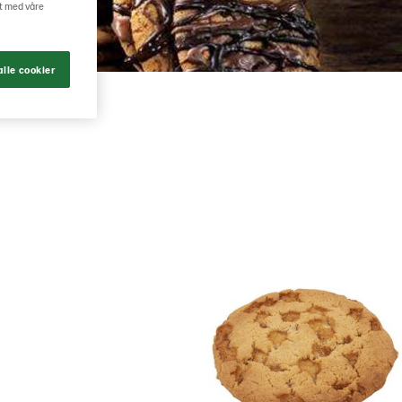
rt med våre
lle cookier