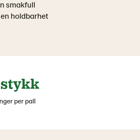
en smakfull
e en holdbarhet
 stykk
nger per pall