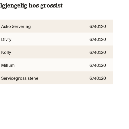
lgjengelig hos grossist
Asko Servering
6740120
Dlvry
6740120
Kolly
6740120
Millum
6740120
Servicegrossistene
6740120