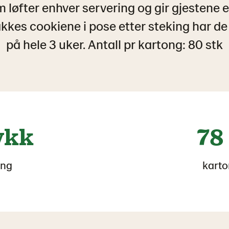
 løfter enhver servering og gir gjestene 
kkes cookiene i pose etter steking har d
på hele 3 uker. Antall pr kartong: 80 stk
ykk
78
ong
karto