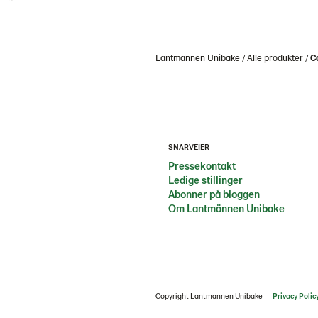
Lantmännen Unibake
Alle produkter
C
SNARVEIER
Pressekontakt
Ledige stillinger
Abonner på bloggen
Om Lantmännen Unibake
Copyright Lantmannen Unibake
Privacy Polic