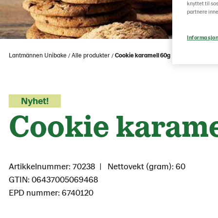
knyttet til s
partnere inne
Informasjon
Lantmännen Unibake
Alle produkter
Cookie karamell 60g
Nyhet!
Cookie karame
Artikkelnummer: 70238
Nettovekt (gram): 60
GTIN: 06437005069468
EPD nummer: 6740120