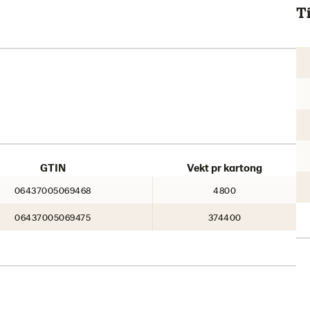
Ti
GTIN
Vekt pr kartong
06437005069468
4800
06437005069475
374400