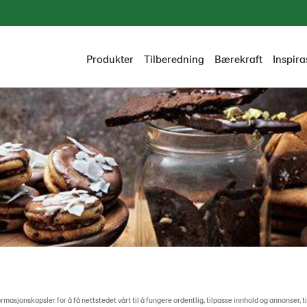
Produkter
Tilberedning
Bærekraft
Inspira
ormasjonskapsler for å få nettstedet vårt til å fungere ordentlig, tilpasse innhold og annonser, t