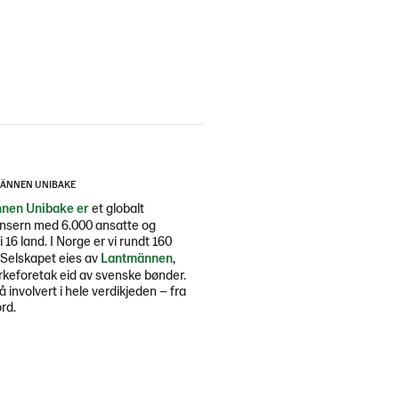
ÄNNEN UNIBAKE
nen Unibake er
et globalt
nsern med 6.000 ansatte og
i 16 land. I Norge er vi rundt 160
 Selskapet eies av
Lantmännen
,
rkeforetak eid av svenske bønder.
så involvert i hele verdikjeden – fra
ord.