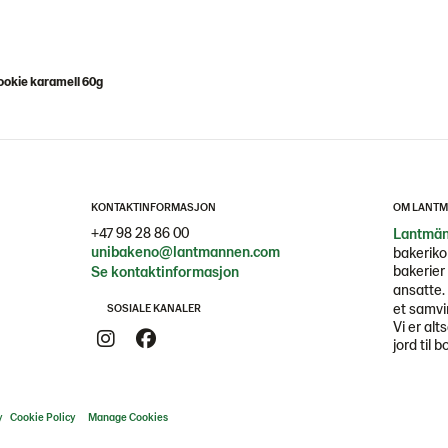
ookie karamell 60g
KONTAKTINFORMASJON
OM LANTM
+47 98 28 86 00
Lantmän
unibakeno@lantmannen.com
bakeriko
bakerier 
Se kontaktinformasjon
ansatte.
et samvi
SOSIALE KANALER
Vi er alt
jord til b
y
Cookie Policy
Manage Cookies