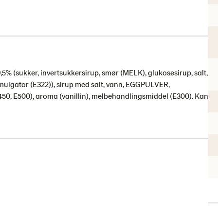
,5% (sukker, invertsukkersirup, smør (MELK), glukosesirup, salt,
gator (E322)), sirup med salt, vann, EGGPULVER,
(E450, E500), aroma (vanillin), melbehandlingsmiddel (E300). Kan