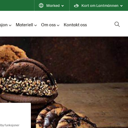
Marked
Kort om Lantmännen
sjon
Materiell
Om oss
Kontakt oss
ilby funksjoner