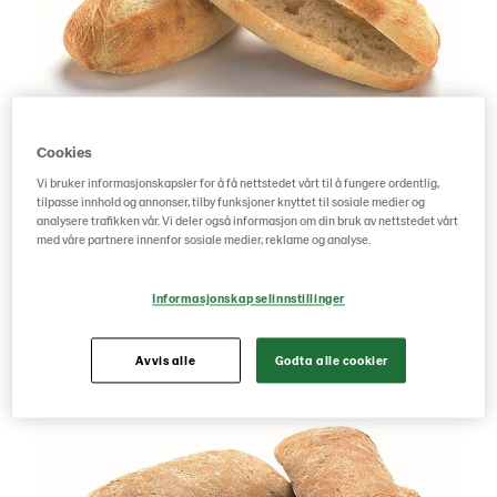
Cookies
Vi bruker informasjonskapsler for å få nettstedet vårt til å fungere ordentlig,
1. Skjær brødet 3/4 gjennom
tilpasse innhold og annonser, tilby funksjoner knyttet til sosiale medier og
analysere trafikken vår. Vi deler også informasjon om din bruk av nettstedet vårt
Perfekt når sandwichen skal spises “på farten” eller i bil.
med våre partnere innenfor sosiale medier, reklame og analyse.
Når bunnen ikke er skåret gjennom holder fyllet seg på
plass!
Informasjonskapselinnstillinger
Avvis alle
Godta alle cookier